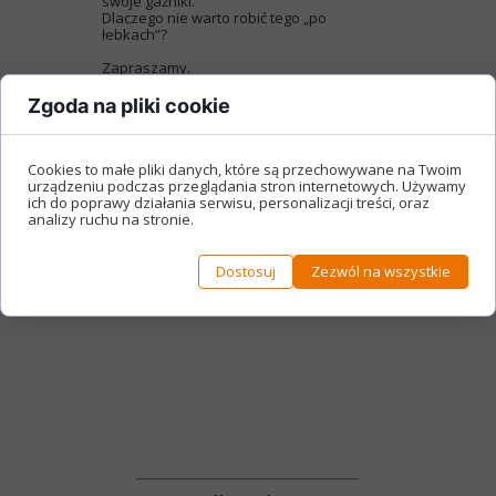
swoje gaźniki.
Dlaczego nie warto robić tego „po
łebkach”?
Zapraszamy.
Zgoda na pliki cookie
Cookies to małe pliki danych, które są przechowywane na Twoim
urządzeniu podczas przeglądania stron internetowych. Używamy
ich do poprawy działania serwisu, personalizacji treści, oraz
analizy ruchu na stronie.
Dostosuj
Zezwól na wszystkie