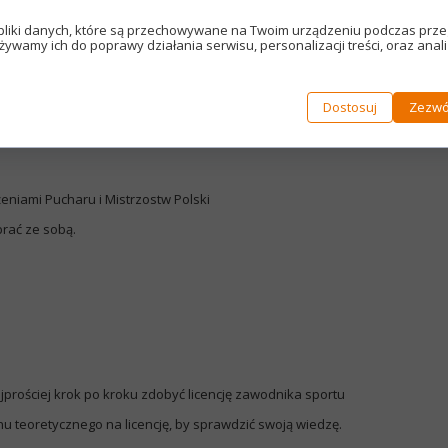
itp.
na łatwym małym motocyklu niż na ciężkim
pliki danych, które są przechowywane na Twoim urządzeniu podczas prze
żywamy ich do poprawy działania serwisu, personalizacji treści, oraz anal
Dostosuj
Zezwó
tka ale wyższa prędkość itp.)
oru
eniami Pucharu i Mistrzostw Polski
brać ze sobą.
prościej krok po kroku zdobyć licencję zawodnika sportu
nu teoretycznego na licencję, by sprawdzić swoją wiedzę.