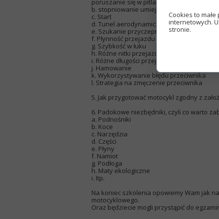
poruszanie się w pitlane, start do wyścigu, 
b. stopniowanie umiejętności czyli nauka 
Cookies to małe 
c. Start
internetowych. U
d. Tunel aerodynamiczny
stronie.
e. Szukanie przyczepności
f. Płynność przejazdu
g. Szybkość w łuku
h. Różne nitki przejazdu zakrętu (dłuższa ni
i. Różne długości przejazdu tego samego t
j. Hamowanie
k. Wykorzystywanie błędu przeciwnika
l. Strategia na zmęczenie przeciwnika
5. Jak przygotować motocykl zgodny z założ
6. Padokowe niezbędniki, czyli co warto za
a. Podnośniki
b. Koce
c. Narzędzia
d. Części
e. Płyny
f. Namiot
g. Podłoga
h. Maty ekologiczne
i. Itp.
Na koniec szkolenia opowiemy Wam jak naj
motocyklowego.
Oraz będziecie mogli przystąpić do egzami