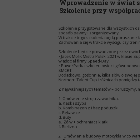
Wprowadzenie w świat s
Szkolenie przy współprac
Szkolenie przygotowane dla wszystkich os
sposób pewny i zorganizowany.
W trakcie tego szkolenia będą poruszane k
Zachowania się w trakcie wyścigu czy treni
Szkolenie będzie prowadzone przez dwóc
• Jacek Molik Mistrz Polski 2021 w klasie S
właściciel firmy Speed-Day.
• Paweł Parka szkoleniowiec i głównodowo
SMCRT.
Dodatkowo, gościnnie, kilka słów o swojej 
Northern Talent Cup i różnicach pomiędzy t
Z najważniejszych tematów – poruszymy, m
1. Omówienie stroju zawodnika.
a. Kask i szyba
b. Kombinezon z i bez poduszki
c. Rękawice
d. Buty
e. Żółw + ochraniacz klatki
f. Bielizna
2. Omówienie budowy motocykla w co wart