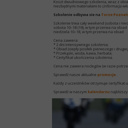
Koszt dwudniowego szkolenia, wraz z obi
niezbędnymi materiałami to (
informacja wk
Szkolenie odbywa sie na
Torze Poznań
Szkolenie trwa cały weekend (sobota i nied
sobota 10–18 (19), w tym przerwa na obiad
niedziela 10–18, w tym przerwa na obiad
Cena zawiera:
* 2 dni intensywnego szkolenia;
* Obiad (ciepły posiłek pierwszego i drugie
* Przekąski, woda, kawa, herbata;
* Certyfikat ukończenia szkolenia.
Cena nie zawiera noclegów (w razie potrz
Sprawdź nasze aktualne
promocje
.
Każdy z uczestników otrzymuje certyfikat 
Sprawdź w naszym
kalendarzu
najbliższy