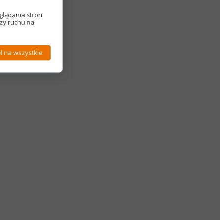
glądania stron
izy ruchu na
l na wszystkie