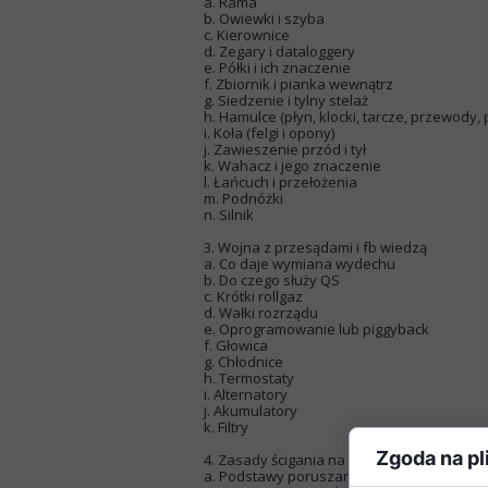
a. Rama
b. Owiewki i szyba
c. Kierownice
d. Zegary i dataloggery
e. Półki i ich znaczenie
f. Zbiornik i pianka wewnątrz
g. Siedzenie i tylny stelaż
h. Hamulce (płyn, klocki, tarcze, przewody,
i. Koła (felgi i opony)
j. Zawieszenie przód i tył
k. Wahacz i jego znaczenie
l. Łańcuch i przełożenia
m. Podnóżki
n. Silnik
3. Wojna z przesądami i fb wiedzą
a. Co daje wymiana wydechu
b. Do czego służy QS
c. Krótki rollgaz
d. Wałki rozrządu
e. Oprogramowanie lub piggyback
f. Głowica
g. Chłodnice
h. Termostaty
i. Alternatory
j. Akumulatory
k. Filtry
Zgoda na pl
4. Zasady ścigania na torze
a. Podstawy poruszania się po torach wyścigo