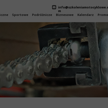
info@szkoleniamotocyklowe.
m
iczne
Sportowe
Podróżnicze
Biznesowe
Kalendarz
Promo