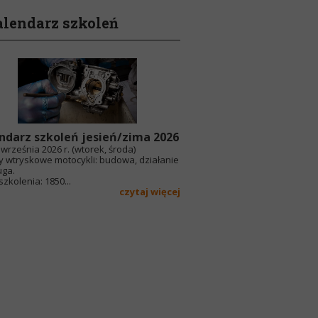
lendarz szkoleń
ndarz szkoleń jesień/zima 2026
września 2026 r. (wtorek, środa)
y wtryskowe motocykli: budowa, działanie
uga.
zkolenia: 1850...
czytaj więcej