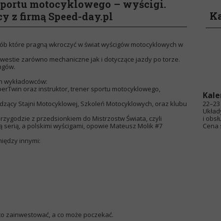
portu motocyklowego – wyścigi.
Ka
y z firmą Speed-day.pl
ób które pragną wkroczyć w świat wyścigów motocyklowych w
westie zarówno mechaniczne jak i dotyczące jazdy po torze.
ngów.
h wykładowców:
uperTwin oraz instruktor, trener sportu motocyklowego,
Kale
dzący Stajni Motocyklowej, Szkoleń Motocyklowych, oraz klubu
22–23 
Układ
przygodzie z przedsionkiem do Mistrzostw Świata, czyli
i obsł
ą serią, a polskimi wyścigami, opowie Mateusz Molik #7
Cena s
iędzy innymi:
o zainwestować, a co może poczekać.