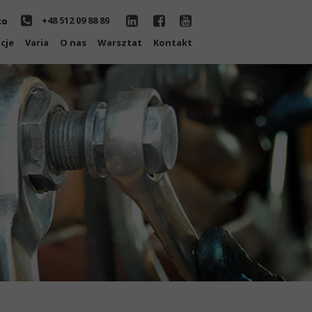
+48 512 09 88 89
co
cje
Varia
O nas
Warsztat
Kontakt