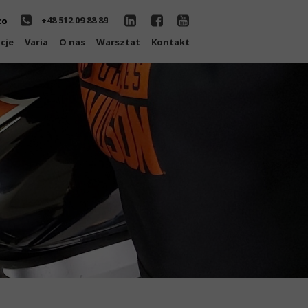
+48 512 09 88 89
co
cje
Varia
O nas
Warsztat
Kontakt