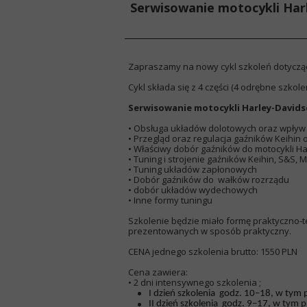
Serwisowanie motocykli Harl
Zapraszamy na nowy cykl szkoleń dotyczą
Cykl składa się z 4 części (4 odrębne szkol
Serwisowanie motocykli Harley-Davidson
• Obsługa układów dolotowych oraz wpływ 
• Przegląd oraz regulacja gaźników Keihin 
• Właściwy dobór gaźników do motocykli H
• Tuning i strojenie gaźników Keihin, S&S, M
• Tuning układów zapłonowych
• Dobór gaźników do wałków rozrządu
• dobór układów wydechowych
• Inne formy tuningu
Szkolenie będzie miało formę praktyczno-
prezentowanych w sposób praktyczny.
CENA jednego szkolenia brutto: 1550 PLN
Cena zawiera:
• 2 dni intensywnego szkolenia ;
I dzień szkolenia godz. 10–18, w tym 
II dzień szkolenia godz. 9–17, w ty