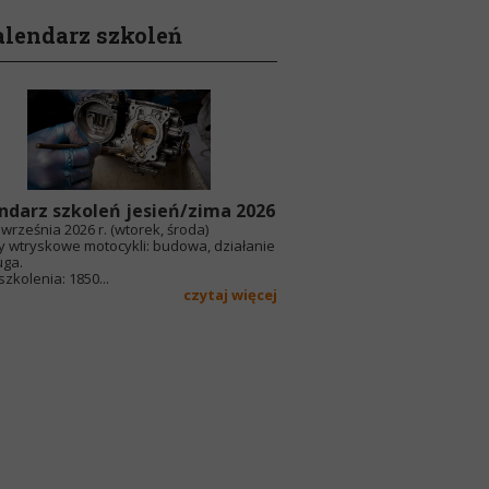
lendarz szkoleń
ndarz szkoleń jesień/zima 2026
września 2026 r. (wtorek, środa)
y wtryskowe motocykli: budowa, działanie
uga.
zkolenia: 1850...
czytaj więcej