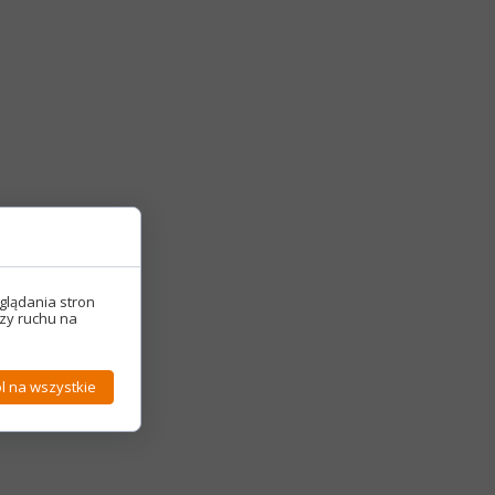
glądania stron
izy ruchu na
l na wszystkie