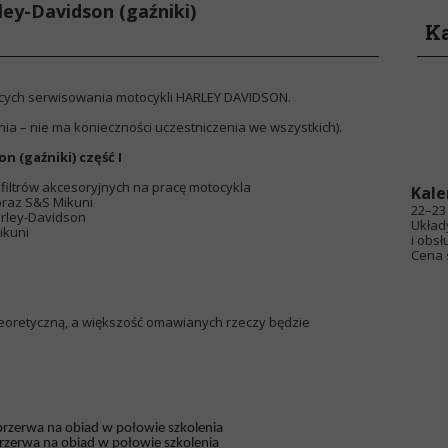
ey-Davidson (gaźniki)
Ka
cych serwisowania motocykli HARLEY DAVIDSON.
enia – nie ma konieczności uczestniczenia we wszystkich).
 (gaźniki) część I
filtrów akcesoryjnych na pracę motocykla
Kale
oraz S&S Mikuni
22–23 
arley-Davidson
Układ
ikuni
i obsł
Cena s
teoretyczną, a większość omawianych rzeczy będzie
przerwa na obiad w połowie szkolenia
m przerwa na obiad w połowie szkolenia