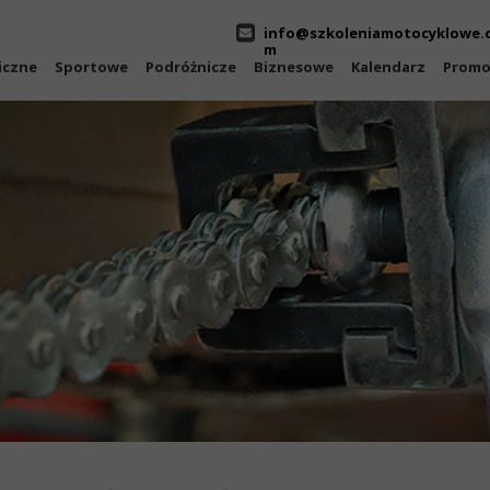
info@szkoleniamotocyklowe.
m
iczne
Sportowe
Podróżnicze
Biznesowe
Kalendarz
Promo