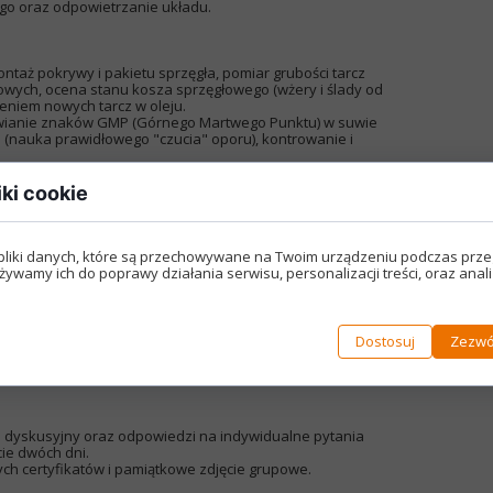
go oraz odpowietrzanie układu.
taż pokrywy i pakietu sprzęgła, pomiar grubości tarcz
kowych, ocena stanu kosza sprzęgłowego (wżery i ślady od
eniem nowych tarcz w oleju.
ianie znaków GMP (Górnego Martwego Punktu) w suwie
 (nauka prawidłowego "czucia" oporu), kontrowanie i
r i zapisywanie luzów wyjściowych, demontaż wałków
ych, pomiar starej płytki mikrometrem i obliczanie grubości
iki cookie
cja stopnia zużycia i wyciągnięcia łańcucha oraz stanu
 obsługa napinacza, prawidłowe ustawianie znaków według
korbowym ręcznie.
pliki danych, które są przechowywane na Twoim urządzeniu podczas prze
żywamy ich do poprawy działania serwisu, personalizacji treści, oraz anal
ztatowe
Analiza realnych przypadków awarii z praktyki warsztatowej
tat, skutki jazdy bez oleju).
Dostosuj
Zezwó
 kluczami dynamometrycznymi na małych momentach (6–12
w delikatnych stopach aluminium.
 dyskusyjny oraz odpowiedzi na indywidualne pytania
cie dwóch dni.
h certyfikatów i pamiątkowe zdjęcie grupowe.