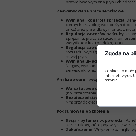
prawidłowa wymiana płynu chłodzące
Zaawansowane prace serwisowe
Wymiana i kontrola sprzęgła:
Demon
ciernych oraz długości sprężyn docis
tarcz) oraz prawidłowy montaż z mocz
Regulacja zaworów na śruby:
Ustaw
sprężania, praca ze szczelinomierzem
weryfikacja luzu po dokręceniu.
Regulacja zaworów na płytki:
Pomia
rozrządu, wyciąganie szklanek zaworow
Zgoda na pl
nowej płytki.
Wymiana układu rozrządu:
Weryfika
ślizgów, wymiana łańcuszka, reset i
serwisówki oraz próbny obrót wałem 
Cookies to małe 
internetowych. U
Analiza awarii i bezpieczeństwo wars
stronie.
Warsztatowe studia przypadków:
(np. przegrzanie silnika, zatarty termos
Bezpieczeństwo gwintów:
Praca z
Nm) przy dokręcaniu pokryw i wałków 
Podsumowanie Szkolenia
Sesja – pytania i odpowiedzi:
Panel
uczestników, które pojawiły się w trak
Zakończenie:
Wręczenie pamiątkowyc