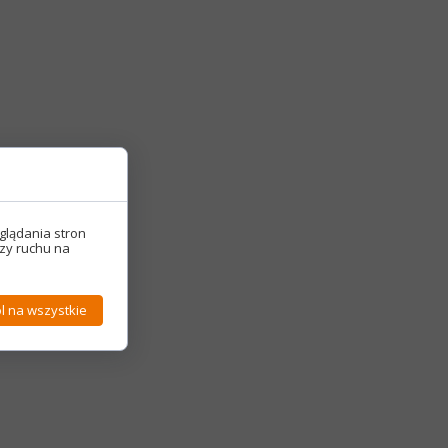
glądania stron
izy ruchu na
l na wszystkie