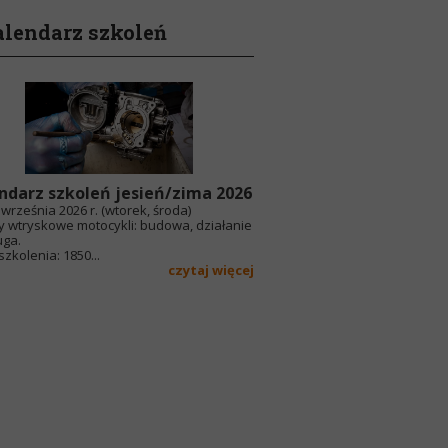
lendarz szkoleń
ndarz szkoleń jesień/zima 2026
września 2026 r. (wtorek, środa)
y wtryskowe motocykli: budowa, działanie
uga.
zkolenia: 1850...
czytaj więcej