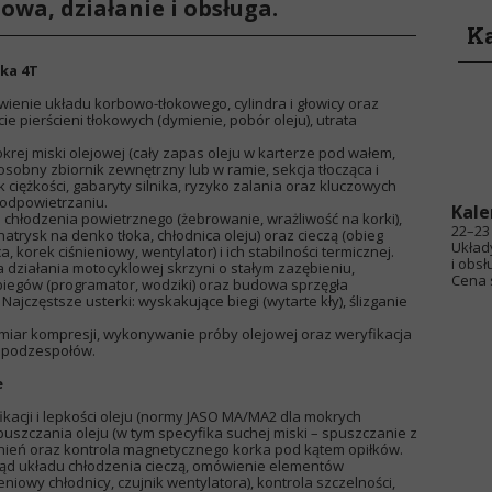
owa, działanie i obsługa.
Ka
ika 4T
enie układu korbowo-tłokowego, cylindra i głowicy oraz
ie pierścieni tłokowych (dymienie, pobór oleju), utrata
ej miski olejowej (cały zapas oleju w karterze pod wałem,
sobny zbiornik zewnętrzny lub w ramie, sekcja tłocząca i
 ciężkości, gabaryty silnika, ryzyko zalania oraz kluczowych
 odpowietrzaniu.
Kale
chłodzenia powietrznego (żebrowanie, wrażliwość na korki),
22–23 
trysk na denko tłoka, chłodnica oleju) oraz cieczą (obieg
Układ
 korek ciśnieniowy, wentylator) i ich stabilności termicznej.
i obsł
działania motocyklowej skrzyni o stałym zazębieniu,
Cena s
egów (programator, wodziki) oraz budowa sprzęgła
ajczęstsze usterki: wyskakujące biegi (wytarte kły), ślizganie
iar kompresji, wykonywanie próby olejowej oraz weryfikacja
a podzespołów.
e
kacji i lepkości oleju (normy JASO MA/MA2 dla mokrych
uszczania oleju (w tym specyfika suchej miski – spuszczanie z
elnień oraz kontrola magnetycznego korka pod kątem opiłków.
ąd układu chłodzenia cieczą, omówienie elementów
niowy chłodnicy, czujnik wentylatora), kontrola szczelności,