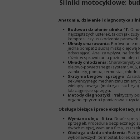
Silniki motocyklowe: bud
Anatomia, działanie i diagnostyka siln
Budowa i działanie silnika 4T:
Omówi
najczęstszych usterek, takich jak zużyc
kompresji czy uszkodzenia panewek.
Układy smarowania:
Porównanie mokr
jedna pompa) z suchą miską olejową (o
odsysająca). Analiza wpływu na środek
różnic w sprawdzaniu poziomu oleju i
Układy chłodzenia:
Charakterystyka 
olejowo-powietrznego (system SACS, na
zamknięty, pompa, termostat, chłodnica,
Skrzynia biegów i sprzęgło:
Zasada 
sekwencyjnego mechanizmu zmiany bi
wielopłytkowego (mokrego i suchego). N
lub ciągnięcie sprzęgła.
Metody diagnostyki:
Praktyczny pom
organoleptyczna i pomiarowa zużyci
Obsługa bieżąca i prace eksploatacyjn
Wymiana oleju i filtra:
Dobór specyfi
sprzęgieł). Procedura bezpiecznego sp
dwóch miejsc), wymiana filtra, uszcz
Obsługa układu chłodzenia:
Przegl
wykonawczych (termostat, korek ciśnie