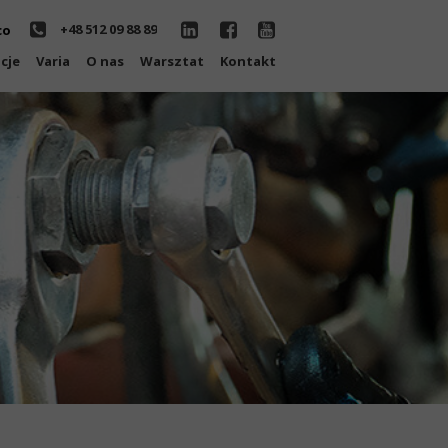
+48 512 09 88 89
co
cje
Varia
O nas
Warsztat
Kontakt