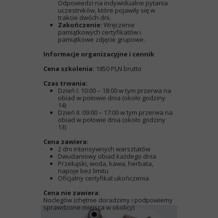
Odpowiedzi na indywidualne pytania
uczestników, które pojawiły się w
trakcie dwóch dni.
Zakończenie:
Wręczenie
pamiątkowych certyfikatów i
pamiątkowe zdjęcie grupowe.
Informacje organizacyjne i cennik
Cena szkolenia:
1850 PLN brutto
Czas trwania:
Dzień I: 10:00 – 18:00 w tym przerwa na
obiad w połowie dnia (około godziny
14)
Dzień II: 09:00 – 17:00 w tym przerwa na
obiad w połowie dnia (około godziny
13)
Cena zawiera:
2 dni intensywnych warsztatów
Dwudaniowy obiad każdego dnia
Przekąski, woda, kawa, herbata,
napoje bez limitu
Oficjalny certyfikat ukończenia
Cena nie zawiera:
Noclegów (chętnie doradzimy i podpowiemy
sprawdzone miejsca w okolicy)