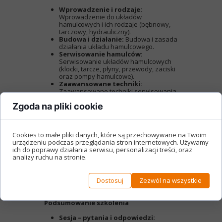
Wprowadzenie i rodzaje:
Wprowadzenie do układów
hamulcowych i ich rodzaje (bębnowy,
tarczowy, hydrauliczny).
Budowa i działanie:
Budowa i zasada
działania układu hamulcowego.
Serwisowanie hamulców:
Serwisowanie układów hamulcowych
(klocki, tarcze, płyny, przewody, zaciski
oraz pompy hamulcowe).
Zaawansowane techniki:
Zaawansowane techniki serwisowania
układów hamulcowych.
Zgoda na pliki cookie
Systemy bezpieczeństwa: Omówienie
systemów wspomagających
bezpieczeństwo (ABS, CBS, cornering
ABS).
Cookies to małe pliki danych, które są przechowywane na Twoim
Nowoczesne technologie:
urządzeniu podczas przeglądania stron internetowych. Używamy
Nowoczesne technologie stosowane w
ich do poprawy działania serwisu, personalizacji treści, oraz
motocyklach (systemy ABS itp.).
analizy ruchu na stronie.
Diagnostyka komputerowa:
Diagnostyka komputerowa oraz
obsługa serwisowa układów ABS przy
pomocy Texa Ista – typowe błędy i
Dostosuj
Zezwól na wszystkie
interpretacja kodów usterek.
Podsumowanie szkolenia
Sesja – pytania i odpowiedzi: