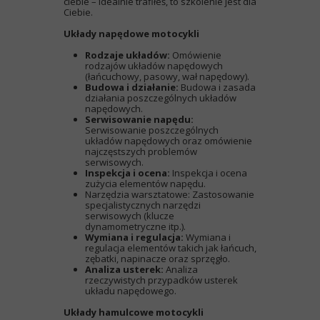
ciebie – idealnie trafiłeś, to szkolenie jest dla
Ciebie.
Układy napędowe motocykli
Rodzaje układów:
Omówienie
rodzajów układów napędowych
(łańcuchowy, pasowy, wał napędowy).
Budowa i działanie:
Budowa i zasada
działania poszczególnych układów
napędowych.
Serwisowanie napędu:
Serwisowanie poszczególnych
układów napędowych oraz omówienie
najczęstszych problemów
serwisowych.
Inspekcja i ocena:
Inspekcja i ocena
zużycia elementów napędu.
Narzędzia warsztatowe: Zastosowanie
specjalistycznych narzędzi
serwisowych (klucze
dynamometryczne itp.).
Wymiana i regulacja:
Wymiana i
regulacja elementów takich jak łańcuch,
zębatki, napinacze oraz sprzęgło.
Analiza usterek:
Analiza
rzeczywistych przypadków usterek
układu napędowego.
Układy hamulcowe motocykli