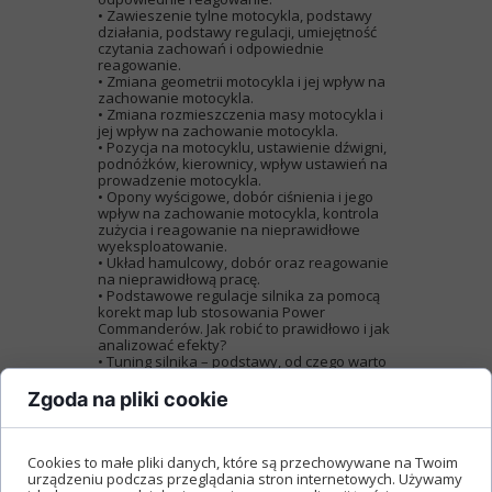
• Zawieszenie tylne motocykla, podstawy
działania, podstawy regulacji, umiejętność
czytania zachowań i odpowiednie
reagowanie.
• Zmiana geometrii motocykla i jej wpływ na
zachowanie motocykla.
• Zmiana rozmieszczenia masy motocykla i
jej wpływ na zachowanie motocykla.
• Pozycja na motocyklu, ustawienie dźwigni,
podnóżków, kierownicy, wpływ ustawień na
prowadzenie motocykla.
• Opony wyścigowe, dobór ciśnienia i jego
wpływ na zachowanie motocykla, kontrola
zużycia i reagowanie na nieprawidłowe
wyeksploatowanie.
• Układ hamulcowy, dobór oraz reagowanie
na nieprawidłową pracę.
• Podstawowe regulacje silnika za pomocą
korekt map lub stosowania Power
Commanderów. Jak robić to prawidłowo i jak
analizować efekty?
• Tuning silnika – podstawy, od czego warto
zacząć, co warto, a czego nie należy robić?
Najczęściej popełniane błędy przy tuningu
Zgoda na pliki cookie
silnika.
• Racingowe skrzynie biegów (close-ratio
gearbox), kiedy warto, zalety i wady.
• Sprzęgła antyhoppingowe kiedy i czy
Cookies to małe pliki danych, które są przechowywane na Twoim
warto?
urządzeniu podczas przeglądania stron internetowych. Używamy