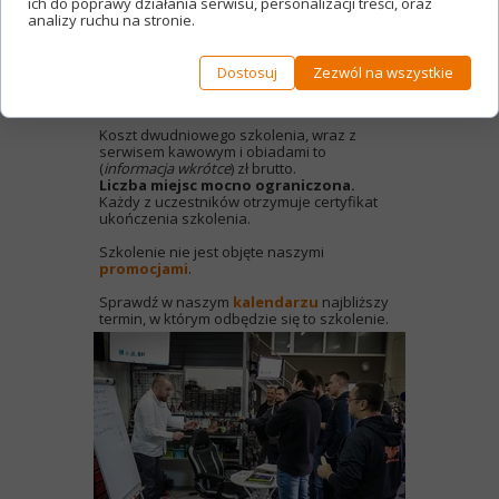
• Dobór odpowiednich środków smarnych
ich do poprawy działania serwisu, personalizacji treści, oraz
oraz innych płynów do zastosowań
analizy ruchu na stronie.
sportowych.
• Inne drobiazgi, w które warto
zainwestować.
Dostosuj
Zezwól na wszystkie
• Analiza danych – jakie dane zbierać, jak je
analizować? Podstawy data logingu.
Koszt dwudniowego szkolenia, wraz z
serwisem kawowym i obiadami to
(
informacja wkrótce
) zł brutto.
Liczba miejsc mocno ograniczona.
Każdy z uczestników otrzymuje certyfikat
ukończenia szkolenia.
Szkolenie nie jest objęte naszymi
promocjami
.
Sprawdź w naszym
kalendarzu
najbliższy
termin, w którym odbędzie się to szkolenie.