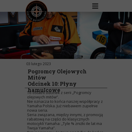
03 lutego 2023
Pogromcy Olejowych
Mitów
Odcinek 10: Płyny
hamulcowe
To ostatni odcinek z serii „Pogromcy
olejowych mitów”.
Nie oznacza to końca naszej współpracy z
Yamaha Polska. Już niebawem zupełnie
nowa seria.
Seria związana, między innymi, z promocją
rabatową na części do klasycznych
motocykli Yamaha: „Tyle % zniżki ile lat ma
Twoja Yamaha”.