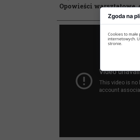
Opowieści warsztatowe, c
Zgoda na pl
Cookies to małe 
internetowych. U
stronie.