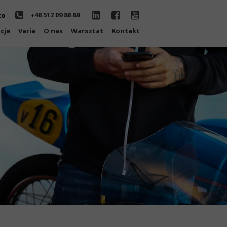
+48 512 09 88 89
co
cje
Varia
O nas
Warsztat
Kontakt