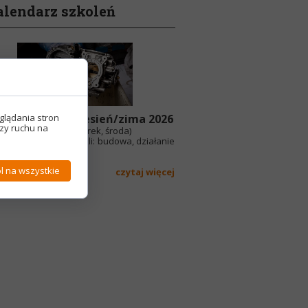
alendarz szkoleń
glądania stron
ndarz szkoleń jesień/zima 2026
izy ruchu na
września 2026 r. (wtorek, środa)
y wtryskowe motocykli: budowa, działanie
uga.
zkolenia: 1850...
l na wszystkie
czytaj więcej