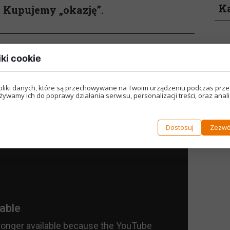
K
. Kupujemy „okazję”.
iki cookie
 ale jest spora szansa, że dostarczy wam wielu przydatnych
liśmy.
wyszło nieco inaczej.
pliki danych, które są przechowywane na Twoim urządzeniu podczas prze
Kale
żywamy ich do poprawy działania serwisu, personalizacji treści, oraz anal
22–23 
Układ
i obsł
Cena s
Dostosuj
Zezwó