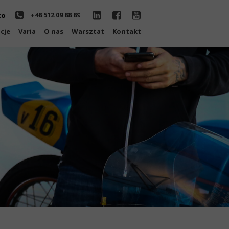
+48 512 09 88 89
co
cje
Varia
O nas
Warsztat
Kontakt