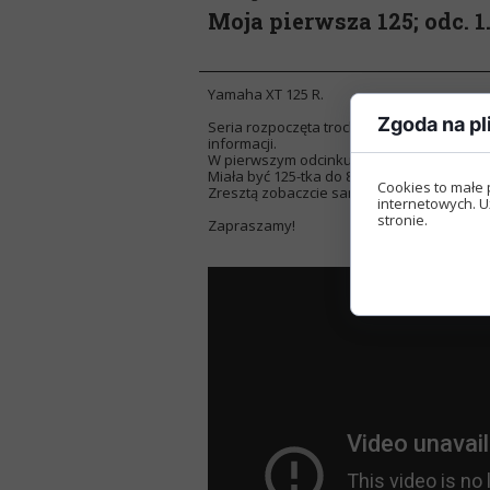
Moja pierwsza 125; odc. 1
Yamaha XT 125 R.
Zgoda na pl
Seria rozpoczęta trochę przez przypadek,
informacji.
W pierwszym odcinku pokazujemy, co kupi
Miała być 125-tka do 8 tysięcy złotych, ale 
Cookies to małe 
Zresztą zobaczcie sami.
internetowych. U
stronie.
Zapraszamy!