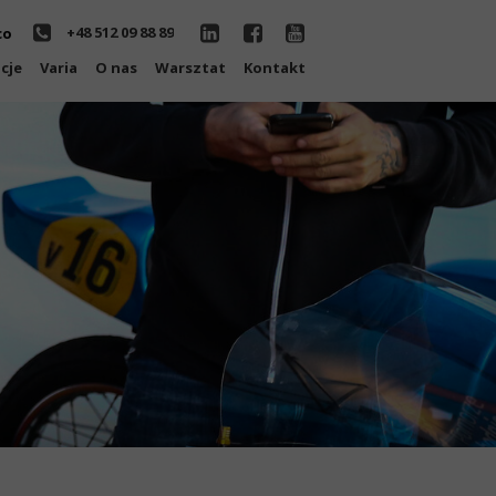
+48 512 09 88 89
co
cje
Varia
O nas
Warsztat
Kontakt