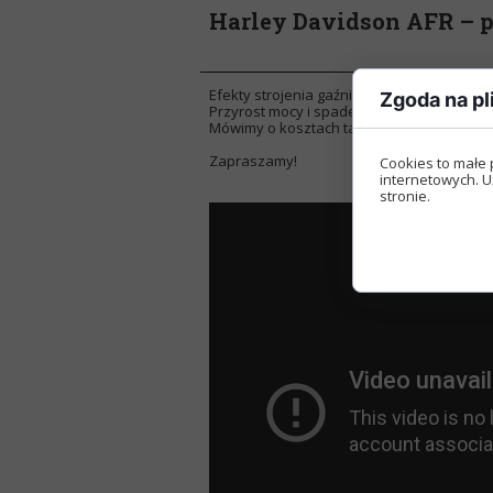
Harley Davidson AFR – 
Efekty strojenia gaźnika są bardziej niż sa
Zgoda na pl
Przyrost mocy i spadek spalania, do tego 
Mówimy o kosztach takiego zabiegu.
Zapraszamy!
Cookies to małe 
internetowych. U
stronie.